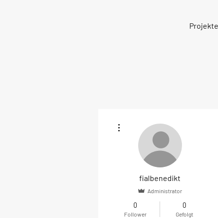
Projekt
Weitere Optionen
fialbenedikt
Administrator
0
0
Follower
Gefolgt